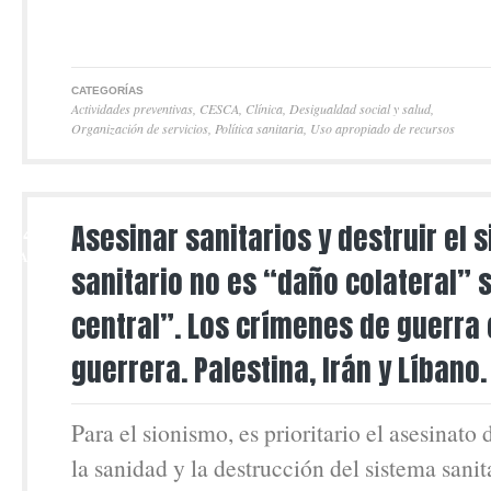
CATEGORÍAS
Actividades preventivas
,
CESCA
,
Clínica
,
Desigualdad social y salud
,
Organización de servicios
,
Política sanitaria
,
Uso apropiado de recursos
24
Asesinar sanitarios y destruir el 
MAR
sanitario no es “daño colateral” 
central”. Los crímenes de guerra 
guerrera. Palestina, Irán y Líbano.
Para el sionismo, es prioritario el asesinato
la sanidad y la destrucción del sistema sanit