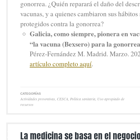
gonorrea. ¿Quién reparará el daño del descr
vacunas, y a quienes cambiaron sus hábitos 
protegidos contra la gonorrea?
Galicia, como siempre, pionera en vac
“la vacuna (Bexsero) para la gonorre
Pérez-Fernández M. Madrid. Marzo. 20
artículo completo aquí
.
CATEGORÍAS
Actividades preventivas
,
CESCA
,
Política sanitaria
,
Uso apropiado de
recursos
13
La medicina se basa en el negoci