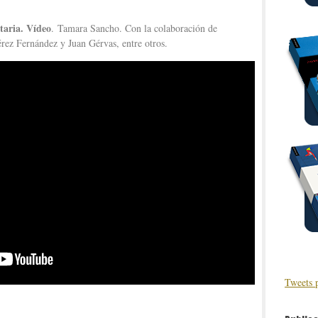
itaria. Vídeo
. Tamara Sancho. Con la colaboración de
rez Fernández y Juan Gérvas, entre otros.
Tweets 