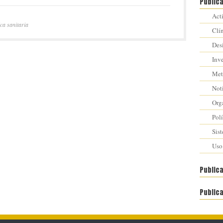
Public
Act
ica sanitaria
Clí
Des
Inv
Met
Not
Org
Polí
Sis
Uso
Public
Public