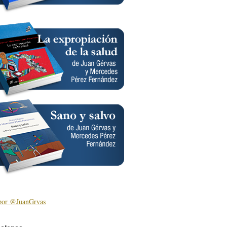
por @JuanGrvas