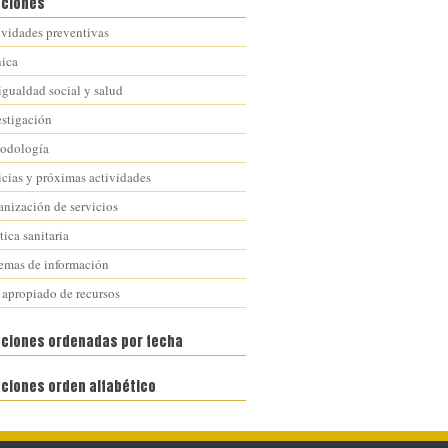
aciones
ividades preventivas
nica
igualdad social y salud
estigación
odología
icias y próximas actividades
anización de servicios
tica sanitaria
temas de información
 apropiado de recursos
aciones ordenadas por fecha
aciones orden alfabético