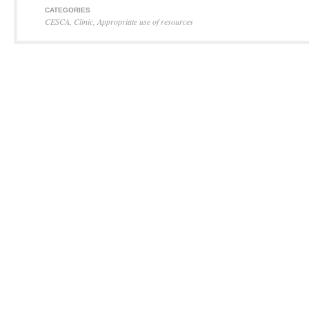
CATEGORIES
CESCA
,
Clinic
,
Appropriate use of resources