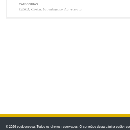
CATEGORIAS
CESCA
,
Clínica
,
Uso adequado dos recursos
© 2026 equipocesca. Todos os direitos reservados. O conteúdo desta página estão rese