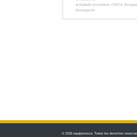
Actividades preventivas
,
CESCA
,
Desigual
Investigación
© 2026 equipocesca. Todos los derechos reservado