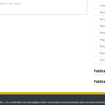
dad social y salud
,
Clí
Des
Inv
Met
Not
Org
Polí
Sis
Uso
Public
Public
s. Los contenidos de esta página están reservados exclusivamente para uso personal docen