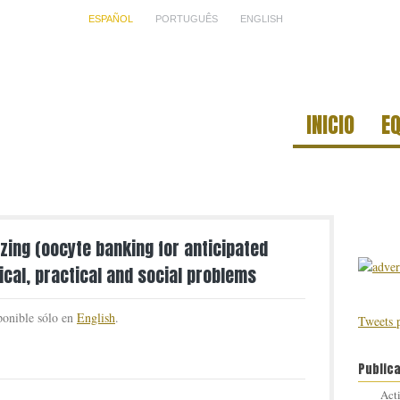
ESPAÑOL
PORTUGUÊS
ENGLISH
INICIO
E
ezing (oocyte banking for anticipated
ical, practical and social problems
sponible sólo en
English
.
Tweets 
Public
Act