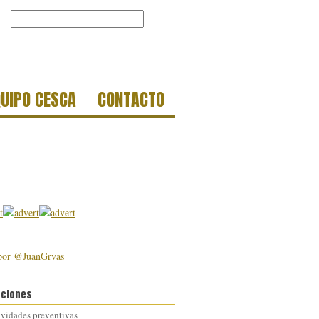
QUIPO CESCA
CONTACTO
por @JuanGrvas
aciones
ividades preventivas