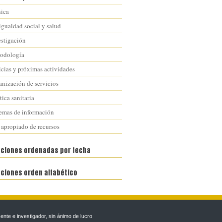
nica
igualdad social y salud
estigación
odología
icias y próximas actividades
anización de servicios
tica sanitaria
temas de información
 apropiado de recursos
aciones ordenadas por fecha
aciones orden alfabético
te e investigador, sin ánimo de lucro