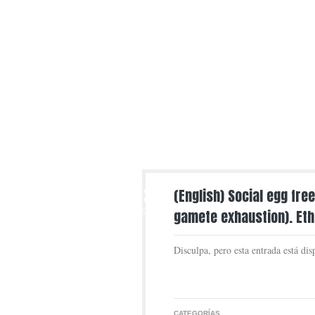
18
(English) Social egg fre
SEP
gamete exhaustion). Eth
Disculpa, pero esta entrada está di
CATEGORÍAS