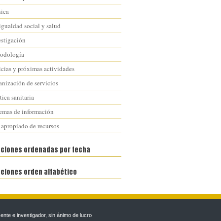
nica
igualdad social y salud
estigación
odología
icias y próximas actividades
anización de servicios
tica sanitaria
temas de información
 apropiado de recursos
aciones ordenadas por fecha
aciones orden alfabético
te e investigador, sin ánimo de lucro