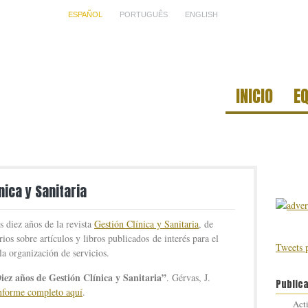
ESPAÑOL
PORTUGUÊS
ENGLISH
INICIO
E
nica y Sanitaria
 diez años de la revista
Gestión Clínica y Sanitaria
, de
ios sobre artículos y libros publicados de interés para el
Tweets 
a organización de servicios.
iez años de Gestión Clínica y Sanitaria”
. Gérvas, J.
Public
nforme completo aquí
.
Act