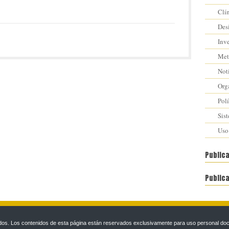
Clí
Des
Inv
Met
Not
Org
Polí
Sis
Uso
Public
Public
s. Los contenidos de esta página están reservados exclusivamente para uso personal docen