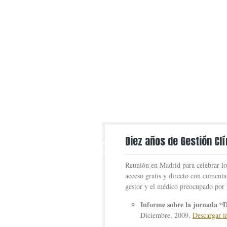
14
Diez años de Gestión Clí
DIC
Reunión en Madrid para celebrar los
acceso gratis y directo con comentar
gestor y el médico preocupado por l
Informe sobre la jornada “D
Diciembre, 2009.
Descargar i