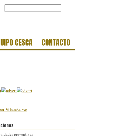
QUIPO CESCA
CONTACTO
por @JuanGrvas
aciones
ividades preventivas