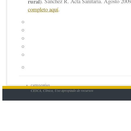
rural)
. Sánchez R. Acta Sanitaria. Agosto 200
completo aquí
.
CATEGORÍAS
CESCA
,
Clínica
,
Uso apropiado de recursos
© 2026 equipocesca. Todos los derechos reservados. Los contenidos de esta página est