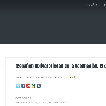
ESPAÑOL
P
23
(Español) Obligatoriedad de la vacunación. El 
MAR
Sorry, this entry is only available in
Español
.
CATEGORIES
Preventive activities
,
CESCA
,
Sanitary politics