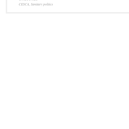
CESCA
,
Sanitary politics