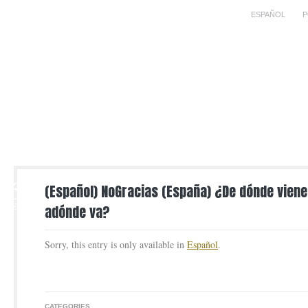
ESPAÑOL
P
6
(Español) NoGracias (España) ¿De dónde viene
DEC
adónde va?
Sorry, this entry is only available in
Español
.
CATEGORIES