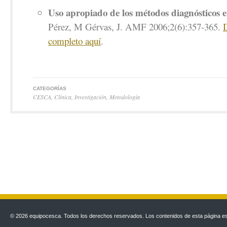
Uso apropiado de los métodos diagnósticos en
Pérez, M Gérvas, J.
AMF 2006;2(6):357-365.
D
completo aquí
.
CATEGORÍAS
CESCA
,
Clínica
,
Investigación
,
Metodología
© 2026 equipocesca. Todos los derechos reservados. Los contenidos de esta página est