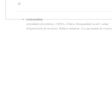
CATEGORÍAS
Actividades preventivas
,
CESCA
,
Clínica
,
Desigualdad social y salud
,
Organización de servicios
,
Política sanitaria
,
Uso apropiado de recurs
© 2026 equipocesca. Todos los derechos reservados. Los contenidos de esta página est