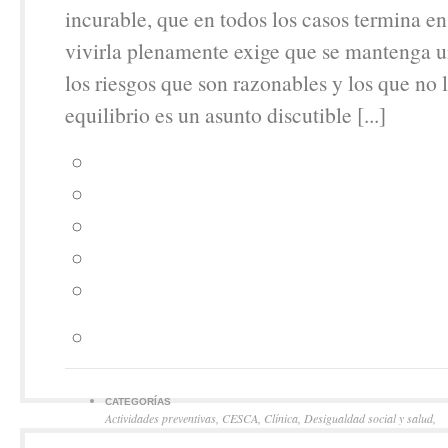
incurable, que en todos los casos termina en
vivirla plenamente exige que se mantenga un
los riesgos que son razonables y los que no 
equilibrio es un asunto discutible [...]
CATEGORÍAS
Actividades preventivas
,
CESCA
,
Clínica
,
Desigualdad social y salud
,
Organización de servicios
,
Política sanitaria
,
Uso apropiado de recurs