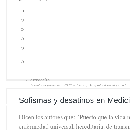
CATEGORÍAS
Actividades preventivas
,
CESCA
,
Clínica
,
Desigualdad social y salud
,
Organización de servicios
,
Política sanitaria
,
Uso apropiado de recurs
21
Sofismas y desatinos en Medic
MAY
Dicen los autores que: “Puesto que la vida
enfermedad universal, hereditaria, de transm