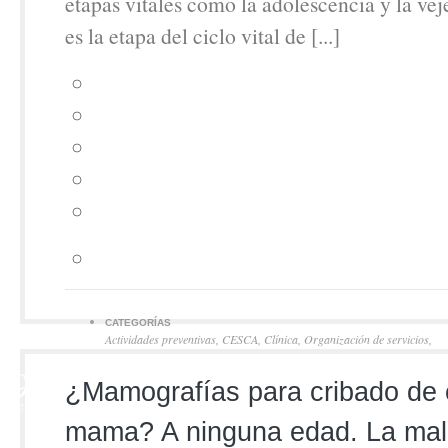
etapas vitales como la adolescencia y la ve
es la etapa del ciclo vital de [...]
CATEGORÍAS
Actividades preventivas
,
CESCA
,
Clínica
,
Organización de servicios
,
Política sanitaria
,
Uso apropiado de recursos
9
¿Mamografías para cribado de 
JUN
mama? A ninguna edad. La malic