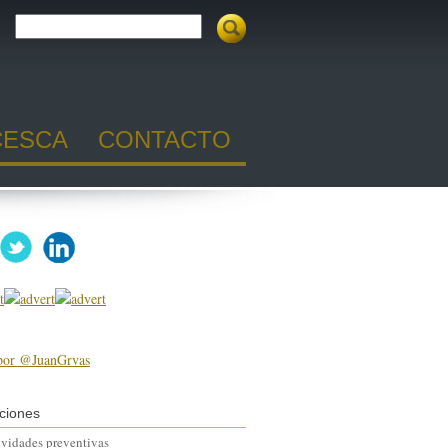
CESCA
CONTACTO
por @JuanGrvas
ciones
ividades preventivas