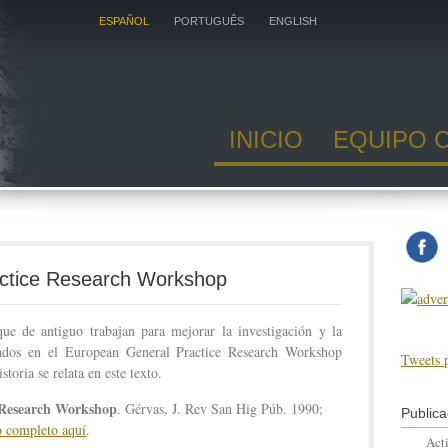
ESPAÑOL
PORTUGUÊS
ENGLISH
INICIO
EQUIPO 
ctice Research Workshop
ue de antiguo trabajan para mejorar la investigación y la
pados en el European General Practice Research Workshop
Tweets 
toria se relata en este texto.
 Research Workshop
. Gérvas, J. Rev San Hig Púb. 1990;
Publica
o completo aquí
.
Act