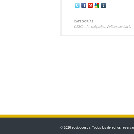
CATEGORÍAS
CESCA
,
Investigación
,
Política sanitaria
© 2026 equipocesca. Todos los derechos reservado