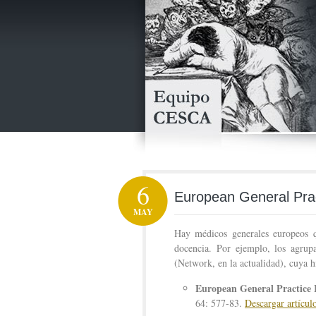
6
European General Pra
MAY
Hay médicos generales europeos q
docencia. Por ejemplo, los agru
(Network, en la actualidad), cuya his
European General Practice
64: 577-83.
Descargar artícul