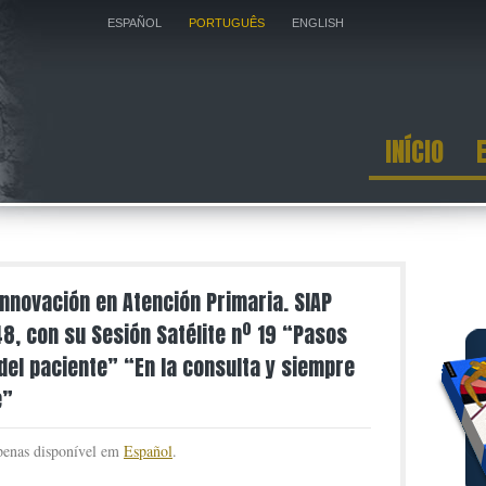
ESPAÑOL
PORTUGUÊS
ENGLISH
INÍCIO
Innovación en Atención Primaria. SIAP
8, con su Sesión Satélite nº 19 “Pasos
del paciente” “En la consulta y siempre
e”
apenas disponível em
Español
.