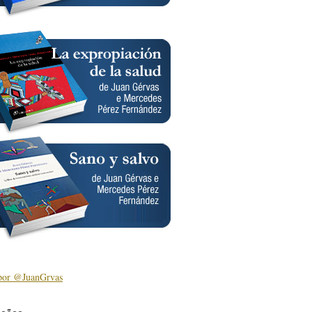
por @JuanGrvas