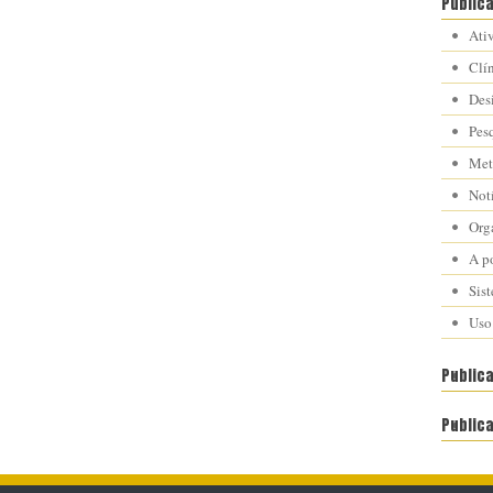
Public
Ati
Clí
Des
Pes
Met
Notí
Org
A po
Sis
Uso
Public
Public