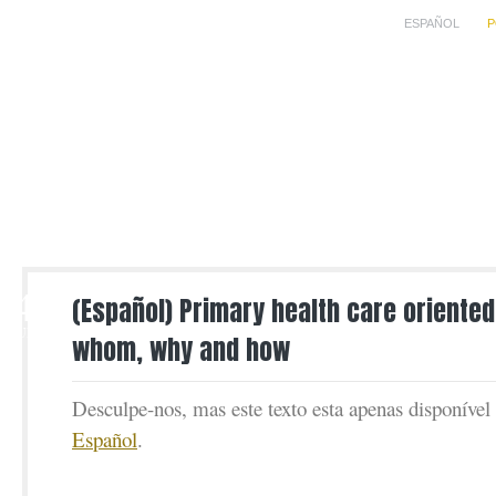
ESPAÑOL
P
4
(Español) Primary health care oriented
JUN
whom, why and how
Desculpe-nos, mas este texto esta apenas disponíve
Español
.