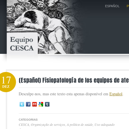
ESPAÑOL
P
17
(Español) Fisiopatología de los equipos de at
DEZ
Desculpe-nos, mas este texto esta apenas disponível em
Español
.
CATEGORIAS
CESCA
,
Organização de serviços
,
A política de saúde
,
Uso adequado