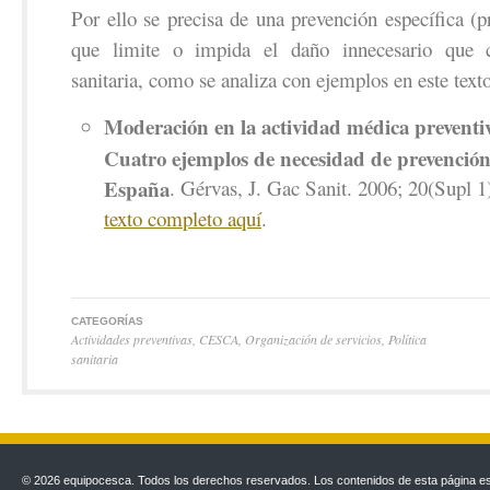
Por ello se precisa de una prevención específica (p
que limite o impida el daño innecesario que c
sanitaria, como se analiza con ejemplos en este texto
Moderación en la actividad médica preventiv
Cuatro ejemplos de necesidad de prevención
España
. Gérvas, J. Gac Sanit. 2006; 20(Supl 1
texto completo aquí
.
CATEGORÍAS
Actividades preventivas
,
CESCA
,
Organización de servicios
,
Política
sanitaria
© 2026 equipocesca. Todos los derechos reservados. Los contenidos de esta página est