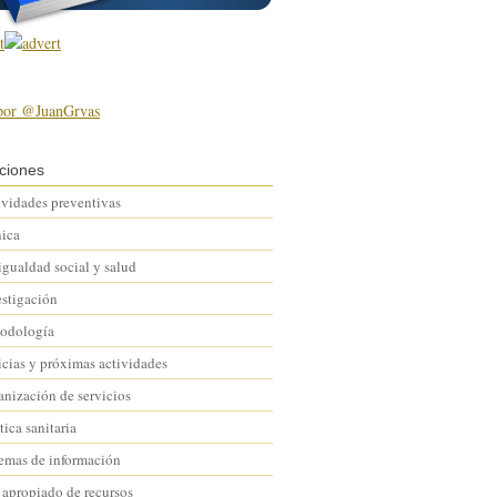
por @JuanGrvas
ciones
ividades preventivas
nica
igualdad social y salud
estigación
odología
icias y próximas actividades
anización de servicios
tica sanitaria
temas de información
 apropiado de recursos