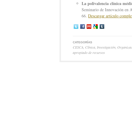
La polivalencia clínica médic
Seminario de Innovación en A
66.
Descargar artículo comple
CATEGORÍAS
CESCA
,
Clínica
,
Investigación
,
Organizaci
apropiado de recursos