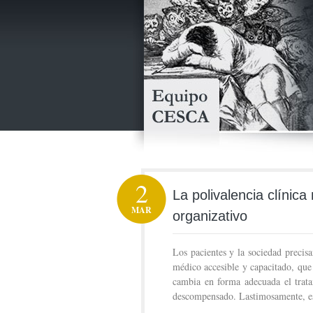
2
La polivalencia clínica
MAR
organizativo
Los pacientes y la sociedad precisa
médico accesible y capacitado, que
cambia en forma adecuada el trata
descompensado. Lastimosamente, ese