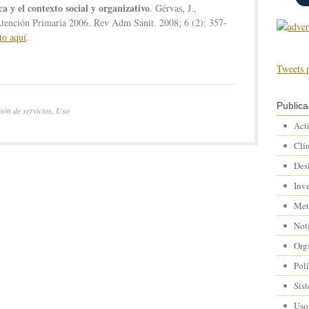
a y el contexto social y organizativo
. Gérvas, J.,
tención Primaria 2006. Rev Adm Sanit. 2008; 6 (2): 357-
to aquí
.
Tweets 
Publica
ón de servicios
,
Uso
Act
Clí
Des
Inv
Met
Not
Org
Polí
Sis
Uso