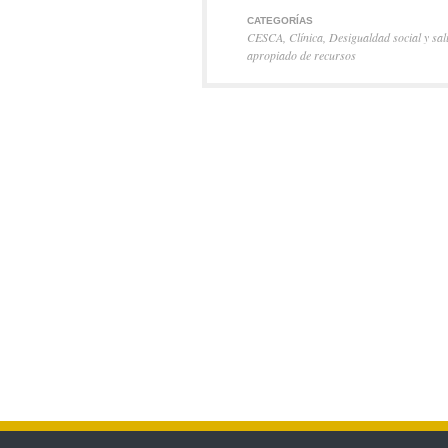
CATEGORÍAS
CESCA
,
Clínica
,
Desigualdad social y sa
apropiado de recursos