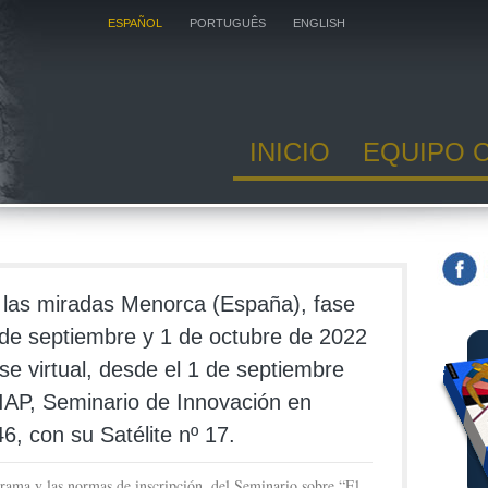
ESPAÑOL
PORTUGUÊS
ENGLISH
INICIO
EQUIPO 
s las miradas Menorca (España), fase
 de septiembre y 1 de octubre de 2022
se virtual, desde el 1 de septiembre
IAP, Seminario de Innovación en
6, con su Satélite nº 17.
grama y las normas de inscripción, del Seminario sobre “El