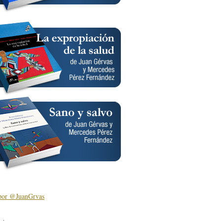
por @JuanGrvas