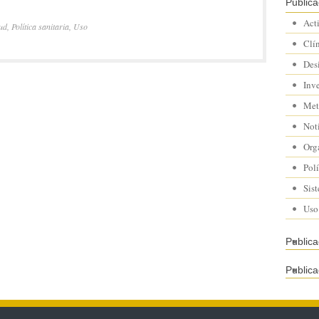
Publica
Act
lud
,
Política sanitaria
,
Uso
Clí
Des
Inv
Met
Not
Org
Polí
Sis
Uso
Public
Publica