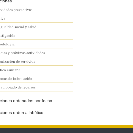
ciones
ividades preventivas
nica
igualdad social y salud
estigación
odología
icias y próximas actividades
anización de servicios
tica sanitaria
temas de información
 apropiado de recursos
aciones ordenadas por fecha
ciones orden alfabético