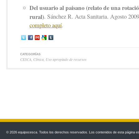
Del usuario al paisano (relato de una rotaci
rural)
. Sánchez R. Acta Sanitaria. Agosto 200
completo aquí
.
CATEGORÍAS
CESCA
,
Clínica
,
Uso apropiado de recursos
© 2026 equipocesca. Todos los derechos reservados. Los contenidos de esta página est