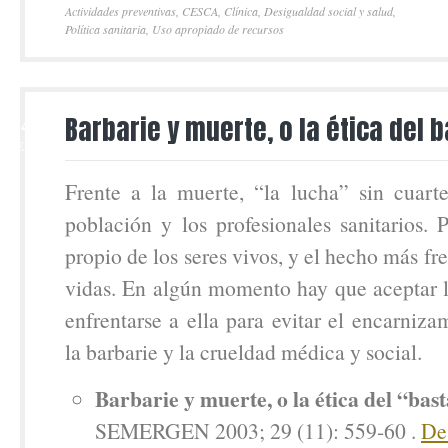
Actividades preventivas
,
CESCA
,
Clínica
,
Desigualdad social y salud
,
Política sanitaria
,
Uso apropiado de recursos
24
Barbarie y muerte, o la ética del 
FEB
Frente a la muerte, “la lucha” sin cuarte
población y los profesionales sanitarios. 
propio de los seres vivos, y el hecho más fr
vidas. En algún momento hay que aceptar 
enfrentarse a ella para evitar el encarniza
la barbarie y la crueldad médica y social.
Barbarie y muerte, o la ética del “bas
SEMERGEN 2003; 29 (11): 559-60 .
Des