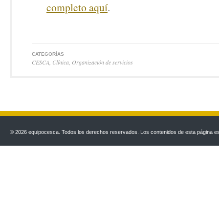
completo aquí
.
CATEGORÍAS
CESCA
,
Clínica
,
Organización de servicios
© 2026 equipocesca. Todos los derechos reservados. Los contenidos de esta página est